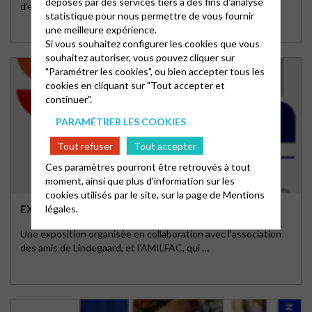
déposés par des services tiers à des fins d'analyse
d’engagement au service des groupes et du …
statistique pour nous permettre de vous fournir
une meilleure expérience.
Si vous souhaitez configurer les cookies que vous
souhaitez autoriser, vous pouvez cliquer sur
"Paramétrer les cookies", ou bien accepter tous les
cookies en cliquant sur "Tout accepter et
continuer".
PARAMÉTRER LES COOKIES
Tout refuser
Tout accepter
Ces paramètres pourront être retrouvés à tout
moment, ainsi que plus d'information sur les
cookies utilisés par le site, sur la page de
Mentions
légales.
EXPOSITION HENRI LINDEGAARD
Une exposition organisée en collaboration avec l'association
des amis de Lindegaard, et l'AMILFAC, qui …