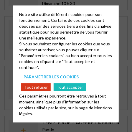
Dimanche 10 h 30
Notre site utilise différents cookies pour son
fonctionnement. Certains de ces cookies sont
CAP ESPÉRANCES D’ERMONT-
déposés par des services tiers à des fins d'analyse
TAVERNY
statistique pour nous permettre de vous fournir
Ermont-Taverny
une meilleure expérience.
89bis rue du 18 Juin
Si vous souhaitez configurer les cookies que vous
95120 ERMONT
souhaitez autoriser, vous pouvez cliquer sur
Dimanche 10 h 30
"Paramétrer les cookies", ou bien accepter tous les
cookies en cliquant sur "Tout accepter et
continuer".
FOYER PROTESTANT
PARAMÉTRER LES COOKIES
D’AUBERVILLIERS
Foyer Fraternel d\'Aubervilliers
Tout refuser
Tout accepter
195 avenue Victor Hugo
Ces paramètres pourront être retrouvés à tout
93300 AUBERVILLIERS
moment, ainsi que plus d'information sur les
Dimanche 10 h 45
cookies utilisés par le site, sur la page de
Mentions
légales.
TEMPLE RUE J. AUFFRET À PANTIN
Pantin