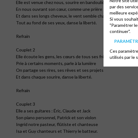
Notre site uti
Elle est venue chez nous, sourire en bandoulière
par des servic
En nous ouvrant son cœur, comme une prière
meilleure expé
Et dans ses longs cheveux, le vent semble chanter
Si vous souhai
Tout au fond de ses yeux, danse la liberté.
"Paramétrer le
continuer".
Refrain
PARAMÉTRE
Couplet 2
Ces paramètres
Elle écoute les gens, les cœurs de tous ses frères
utilisés par le 
Prie à certains moments, parle à la lumière
On partage ses rires, ses rêves et ses projets
Et dans chaque sourire, danse la liberté.
Refrain
Couplet 3
Elle a ses guitares : Éric, Claude et Jack
Son piano personnel, Patrick et son violon
Ingrid notre pasteur, flûtiste et chanteuse
Isa et Guy chanteurs et Thierry le batteur.