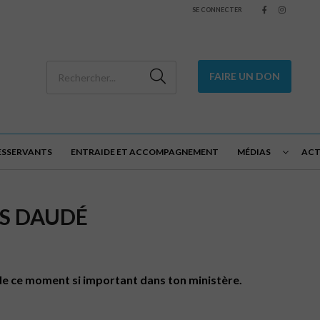
SE CONNECTER
FAIRE UN DON
DESSERVANTS
ENTRAIDE ET ACCOMPAGNEMENT
MÉDIAS
ACT
ÈS DAUDÉ
 de ce moment si important dans ton ministère.