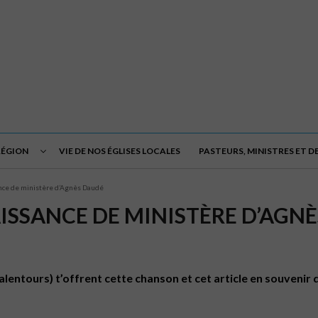
RÉGION
VIE DE NOS ÉGLISES LOCALES
PASTEURS, MINISTRES ET 
nce de ministère d’Agnès Daudé
SSANCE DE MINISTÈRE D’AGN
lentours) t’offrent cette chanson et cet article en souvenir