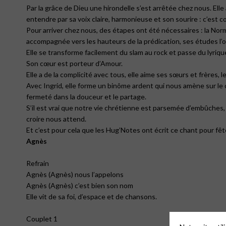
Par la grâce de Dieu une hirondelle s’est arrêtée chez nous. Ell
entendre par sa voix claire, harmonieuse et son sourire : c’est c
Pour arriver chez nous, des étapes ont été nécessaires : la Norman
accompagnée vers les hauteurs de la prédication, ses études l’o
Elle se transforme facilement du slam au rock et passe du lyri
Son cœur est porteur d’Amour.
Elle a de la complicité avec tous, elle aime ses sœurs et frères,
Avec Ingrid, elle forme un binôme ardent qui nous amène sur le 
fermeté dans la douceur et le partage.
S’il est vrai que notre vie chrétienne est parsemée d’embûches
croire nous attend.
Et c’est pour cela que les Hug’Notes ont écrit ce chant pour fê
Agnès
Refrain
Agnès (Agnès) nous l’appelons
Agnès (Agnès) c’est bien son nom
Elle vit de sa foi, d’espace et de chansons.
Couplet 1