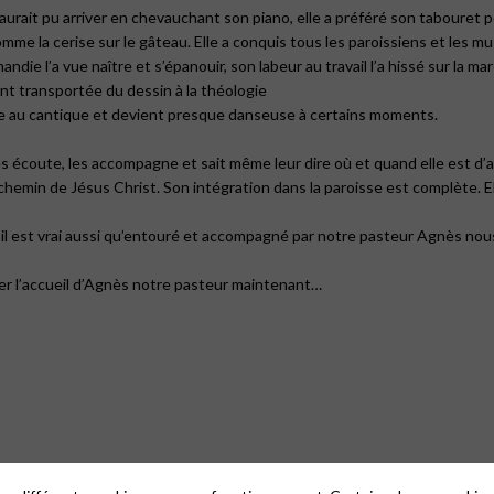
e aurait pu arriver en chevauchant son piano, elle a préféré son tabouret
omme la cerise sur le gâteau. Elle a conquis tous les paroissiens et les mu
die l’a vue naître et s’épanouir, son labeur au travail l’a hissé sur la ma
nt transportée du dessin à la théologie
que au cantique et devient presque danseuse à certains moments.
 les écoute, les accompagne et sait même leur dire où et quand elle est d’
chemin de Jésus Christ. Son intégration dans la paroisse est complète. 
, il est vrai aussi qu’entouré et accompagné par notre pasteur Agnès n
ter l’accueil d’Agnès notre pasteur maintenant…