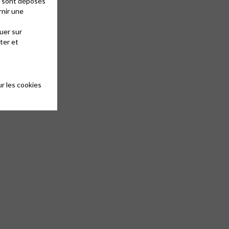
es sont déposés
rnir une
uer sur
ter et
r les cookies