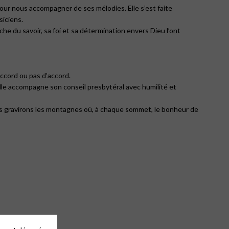
 pour nous accompagner de ses mélodies. Elle s’est faite
siciens.
rche du savoir, sa foi et sa détermination envers Dieu l’ont
accord ou pas d’accord.
Elle accompagne son conseil presbytéral avec humilité et
ous gravirons les montagnes où, à chaque sommet, le bonheur de