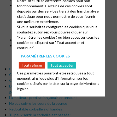
Notre site utilise différents cookies pour son
Documents utiles
fonctionnement. Certains de ces cookies sont
déposés par des services tiers à des fins d'analyse
Sigles et abréviations
statistique pour nous permettre de vous fournir
Comment donner ?
une meilleure expérience.
Reçus fiscaux EPUdF
Si vous souhaitez configurer les cookies que vous
Le virement automatique
souhaitez autoriser, vous pouvez cliquer sur
Journées des trésoriers et présidents
"Paramétrer les cookies", ou bien accepter tous les
Humour et dessin
cookies en cliquant sur "Tout accepter et
Méditations, Formation et Liturgies
continuer".
Liturgies
PARAMÉTRER LES COOKIES
Tout refuser
Tout accepter
Collecte homme fort
Ces paramètres pourront être retrouvés à tout
Courbe en chute libre
moment, ainsi que plus d'information sur les
Course aux billets
cookies utilisés par le site, sur la page de
Mentions
Dîme sur salaire brut ou net, ou comment favoriser les dons
légales.
généreux
La meilleure prédication jamais entendue !
Ne pas suivre les cours de la bourse
Redoutable corbeille à offrandes
Tu peux sortir, la corbeille est passée !